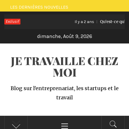
Passer
LES DERNIÈRES NOUVELLES
au
Exclusif
Qu’est-ce qu’un exp
contenu
Il y a 2 ans
dimanche, Août 9, 2026
JE TRAVAILLE CHEZ
MOI
Blog sur l'entreprenariat, les startups et le
travail
Menu
principal