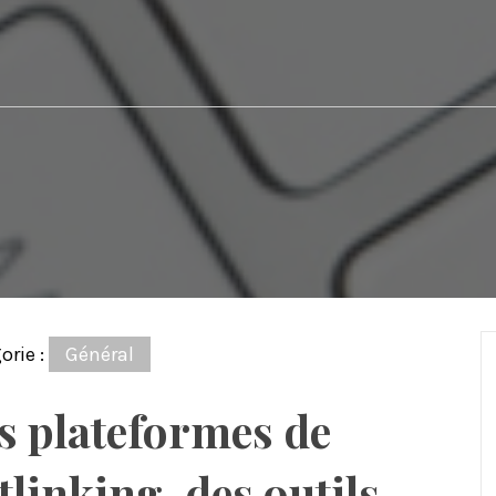
orie :
Général
s plateformes de
tlinking, des outils