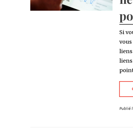
po
Si vo
vous
liens
liens
poin
Publié 