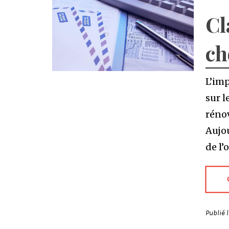
Cl
ch
L’im
sur 
rénov
Aujou
de l’
Publié 