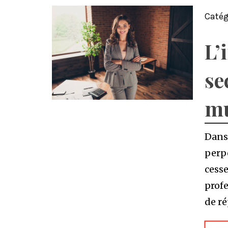
Catég
L’
se
mu
Dans
perpé
cesse
prof
de r